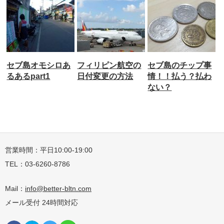
ル
セブ島オモシロあ
フィリピン航空の
セブ島のチップ事
川
るあるpart1
日付変更の方法
情！！払う？払わ
な
ない？
紗
営業時間：平日10:00-19:00
TEL：03-6260-8786
Mail：
info@better-bltn.com
メール受付 24時間対応