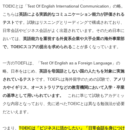
TOEICとは「Test Of English International Communication」の略。
こちらは
英語による実践的なコミュニケーション能力が評価される
テスト
です。試験はリスニングとリーディングで構成されており、
日常会話やビジネス会話がよく出題されています。そのため日本に
おいては、
英語能力を重視する外資系企業や大手企業の海外事業部
で、TOEICスコアの提出を求められる
ことが多くなっています。
一方のTOEFLは、「Test Of English as a Foreign Language」の
略。日本をはじめ、
英語を母国語としない国の人たちを対象に実施
されているテスト
です。TOEFLは海外留学のための試験で、
アメリ
カやイギリス、オーストラリアなどの教育機関において入学・卒業
の基準として用いられています。
これに準じて試験もアカデミッ
クな内容となっており、先に述べたTOEICとは異なる勉強法が必要
だといえます。
つまり、
TOEICは「ビジネスに活かしたい」「日常会話を身につけ