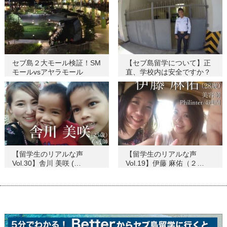
セブ島２大モール検証！SM
【セブ島留学について】正
モールvsアヤラモール
直、学校内は安全ですか？
【留学生のリアルな声
【留学生のリアルな声
Vol.30】舎川 美咲 (…
Vol.19】伊藤 麻佑（２…