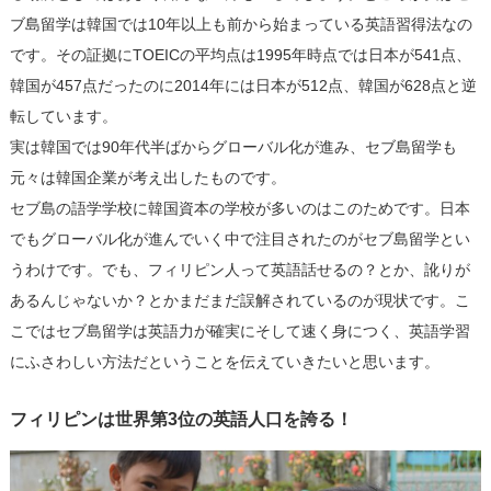
ブ島留学は韓国では
10
年以上も前から始まっている英語習得法なの
です。その証拠に
TOEIC
の平均点は
1995
年時点では日本が
541
点、
韓国が
457
点だったのに
2014
年には日本が
512
点、韓国が
628
点と逆
転しています。
実は韓国では
90
年代半ばからグローバル化が進み、セブ島留学も
元々は韓国企業が考え出したものです。
セブ島の語学学校に韓国資本の学校が多いのはこのためです。日本
でもグローバル化が進んでいく中で注目されたのがセブ島留学とい
うわけです。でも、フィリピン人って英語話せるの？とか、訛りが
あるんじゃないか？とかまだまだ誤解されているのが現状です。こ
こではセブ島留学は英語力が確実にそして速く身につく、英語学習
にふさわしい方法だということを伝えていきたいと思います。
フィリピンは世界第
3
位の英語人口を誇る！