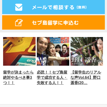
ル
留学が決まったら
必読！！セブ島留
【留学生のリアル
山
絶対やるべき事3
学で成功する人・
な声Vol.64】野口
つ！！
失敗する人！！
遥香(20…