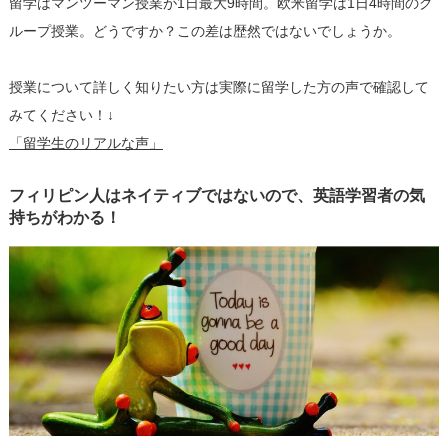
留学はマンツーマン授業が
1
日最大
9
時間。欧米留学は
1
日
4
時間のグ
ループ授業。どうですか？この差は歴然ではないでしょうか。
授業について詳しく知りたい方は実際に留学した方の声で確認して
みてください！↓
「留学生のリアルな声」
フィリピン人はネイティブではないので、英語学習者の気
持ちがわかる！