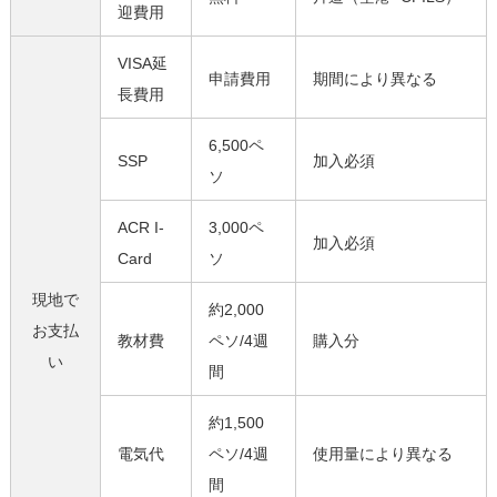
迎費用
VISA延
申請費用
期間により異なる
長費用
6,500ペ
SSP
加入必須
ソ
ACR I-
3,000ペ
加入必須
Card
ソ
現地で
約2,000
お支払
教材費
ペソ/4週
購入分
い
間
約1,500
電気代
ペソ/4週
使用量により異なる
間