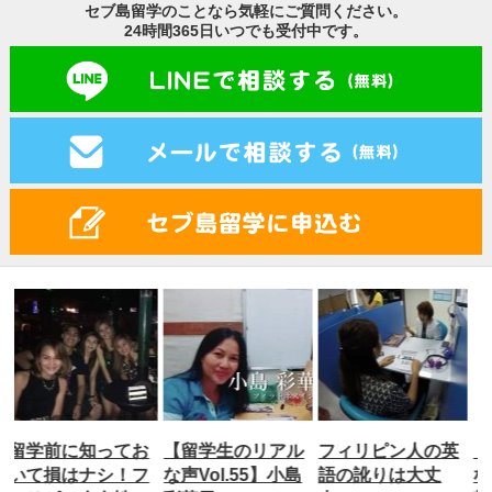
セブ島留学のことなら気軽にご質問ください。
24時間365日いつでも受付中です。
お
【留学生のリアル
フィリピン人の英
【留学生のリアル
フ
な声Vol.55】小島
語の訛りは大丈
な声Vol.58】長谷