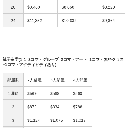
20
$9,460
$8,860
$8,220
$
24
$11,352
$10,632
$9,864
$
親子留学(1:1=2コマ・グループ=2コマ・アート=1コマ・無料クラス
=1コマ・アクティビティあり)
部屋割
2人部屋
3人部屋
4人部屋
1週間
$569
$569
$569
2
$872
$834
$788
3
$1,124
$1,075
$1,017