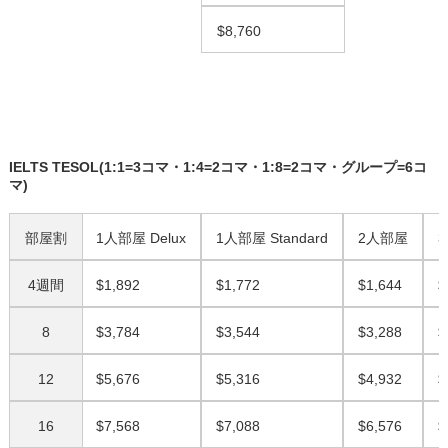
$8,760
IELTS TESOL(1:1=3コマ・1:4=2コマ・1:8=2コマ・グループ=6コ
マ)
部屋割
1人部屋 Delux
1人部屋 Standard
2人部屋
4週間
$1,892
$1,772
$1,644
$
8
$3,784
$3,544
$3,288
$
12
$5,676
$5,316
$4,932
$
16
$7,568
$7,088
$6,576
$