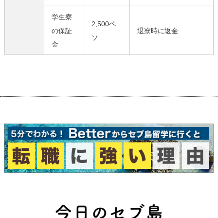
学生寮
2,500ペ
の保証
退寮時に返金
ソ
金