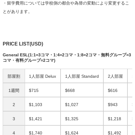
・留学費用については学校側の都合や為替の変動により変更するこ
とがあります。
PRICE LIST(USD)
General ESL(1:1=3コマ・1:4=2コマ・1:8=2コマ・無料グループ=3
コマ・有料グループ=2コマ)
部屋割
1人部屋 Delux
1人部屋 Standard
2人部屋
1週間
$715
$668
$616
N
2
$1,103
$1,027
$943
$
3
$1,421
$1,325
$1,218
$
4
$1,740
$1,624
$1,492
$