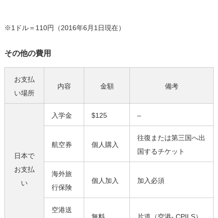
※1ドル＝110円（2016年6月1日現在）
その他の費用
お支払
内容
金額
備考
い場所
入学金
$125
–
往復または第三国へ出
航空券
個人購入
国するチケット
日本で
お支払
海外旅
個人加入
加入必須
い
行保険
空港送
無料
片道（空港- CPILS）