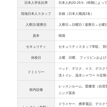
日本人学生比率
日本人約20-25％（時期によっ
現地日本人スタッフ
在籍（日本人職員2名）
入寮日/退寮日
入寮日→日曜日 / 退寮日→土曜
資本
韓国
セキュリティ
セキュリティスタッフ常駐、 防
休校日
土曜、日曜、 フィリピンおよ
ベッド、デスク、イス、デスク
ドミトリー
洗トイレ、温水シャワー ※定
レッスンルーム、図書室（自習室）、
校内設備
ニング器具
ドライヤー、携帯電話、デスクラ