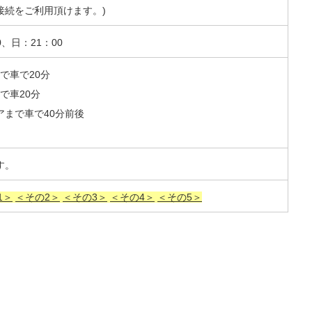
接続をご利用頂けます。)
、日：21：00
で車で20分
で車20分
まで車で40分前後
す。
1＞
＜その2＞
＜その3＞
＜その4＞
＜その5＞