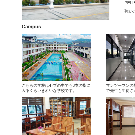
PE
強い
Campus
こちらの学校はセブの中でも3本の指に
マンツーマンの
入るくらいきれいな学校です。
で先生も生徒さ