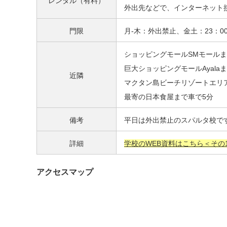
レンタル（有料）
外出先などで、インターネット
門限
月-木：外出禁止、金土：23：00
ショッピングモールSMモールま
巨大ショッピングモールAyalaま
近隣
マクタン島ビーチリゾートエリア
最寄の日本食屋まで車で5分
備考
平日は外出禁止のスパルタ校で
詳細
学校のWEB資料はこちら＜その
アクセスマップ