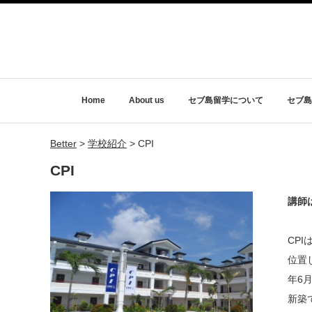
Home
About us
セブ島留学について
セブ島
Better
>
学校紹介
>
CPI
CPI
講師
CP
位置
年6
新築