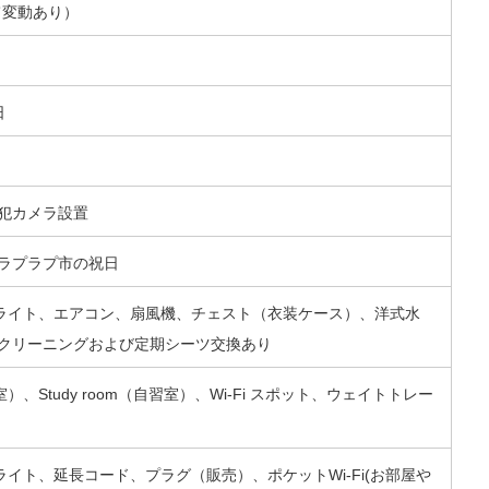
て変動あり）
日
犯カメラ設置
びラプラプ市の祝日
ライト、エアコン、扇風機、チェスト（衣装ケース）、洋式水
期クリーニングおよび定期シーツ交換あり
Study room（自習室）、Wi-Fi スポット、ウェイトトレー
イト、延長コード、プラグ（販売）、ポケットWi-Fi(お部屋や