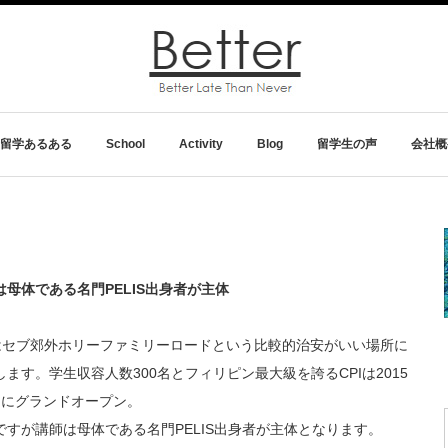
留学あるある
School
Activity
Blog
留学生の声
会社概
は母体である名門PELIS出身者が主体
Iはセブ郊外ホリーファミリーロードという比較的治安がいい場所に
します。学生収容人数300名とフィリピン最大級を誇るCPIは2015
月にグランドオープン。
ですが講師は母体である名門PELIS出身者が主体となります。